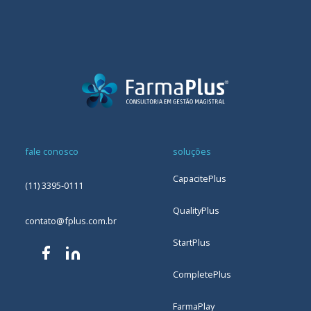
fale conosco
soluções
CapacitePlus
(11) 3395-0111
QualityPlus
contato@fplus.com.br
StartPlus
CompletePlus
FarmaPlay