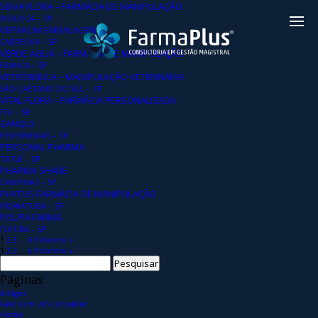
SEIVA FLORA – FARMÁCIA DE MANIPULAÇÃO
MOCOCA – SP
VEPAKUM EMBALAGENS
CABREÚVA – SP
VERDE AGUA – FARMÁCIA DE MANIPULAÇÃO
FRANCA – SP
VETFÓRMULA – MANIPULAÇÃO VETERINÁRIA
SÃO CAETANO DO SUL – SP
VITAL FLORA – FARMÁCIA PERSONALIZADA
ITU – SP
ZANQUI
PEDERNEIRAS – SP
PERSONAL PHARMA
TATUÍ – SP
PHARMA SHARE
CAMPINAS – SP
PHYTUS FARMÁCIA DE MANIPULAÇÃO
INDAIATUBA – SP
POUPA FARMA
ITATIBA – SP
1
2
3
…
6
Próximo »
1
2
3
…
6
Próximo »
Pesquisar
por:
Páginas
Artigos
Fale com um consultor
Home