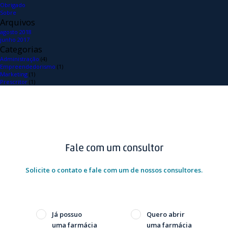
Obrigado
Sobre
Arquivos
agosto 2018
junho 2017
Categorias
Administração
(4)
Empreendedorismo
(1)
Marketing
(1)
Prescritor
(1)
Fale com um consultor
Solicite o contato e fale com um de nossos consultores.
Já possuo
Quero abrir
uma farmácia
uma farmácia