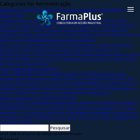
Categories for Administração
Dedicação sem direcionamento não gera resultado. Capacitação sem
atitude, idem!
Trabalhar duro, ser honesto, estudar demasiado e ser bom com as pessoas,
pronto, é só seguir essas regras e o sucesso é destino certo. Claro que não! Esses
ingredientes sim, te tornam uma pessoa mais integra, um ser humano mais
completo, mas não vai lhe garantir o sucesso. É muito comum nos dias de hoje, […]
Liderar com criatividade para solucionar problemas
Sim, o Líder é um profissional cada vez mais disputado no cenário corporativo,
portanto, se você se interessa pelo assunto, vale a pena investir no seu
desenvolvimento, e assim, ser um profissional cobiçado da sua área. Mas, porque é
tão difícil entender e desenvolver as habilidades de Liderança? Você pode pensar
em inúmeras respostas, mas […]
Como fugir da guerra de preços
COMO ADMINISTRAR UM DOS MAIORES DESAFIOS DO MERCADO MAGISTRAL
Acredito que assim como em nossos clientes, um dos assuntos recorrentes em
reuniões de planejamento comercial é a “GUERRA DE PREÇOS”, bastante comum e
já batizado para ilustrar aquilo que também chamamos de “Leilão para segurar o
cliente”. Embora muito comum, e em muitas vezes classificado […]
Fazer o que gosta, ou gostar do que faz?
A DIFICULDADE DO JOVEM PROFISSIONAL EM SE ADAPTAR A REALIDADE DO MUNDO
CORPORATIVO Vivemos um momento onde falar que se preocupa com o meio
ambiente, ou com questões sociais virou estratégia de marketing, colocar apelido
no amigo da escola é bulliyng, ficar com pena do cachorro e não do indigente que
cuida dele é nobre, […]
Pesquisar
por:
Você está no arquivo da categoria Administração.
Páginas