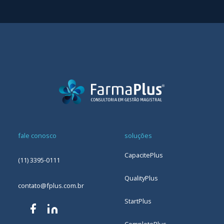
fale conosco
soluções
CapacitePlus
(11) 3395-0111
QualityPlus
contato@fplus.com.br
StartPlus
CompletePlus