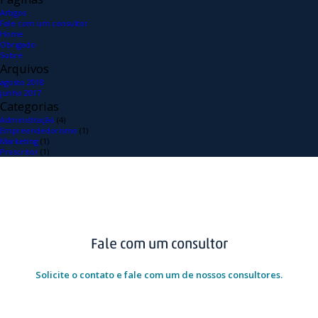
Artigos
Fale com um consultor
Home
Obrigado
Sobre
Arquivos
agosto 2018
junho 2017
Categorias
Administração
(4)
Empreendedorismo
(1)
Marketing
(1)
Prescritor
(1)
Fale com um consultor
Solicite o contato e fale com um de nossos consultores.