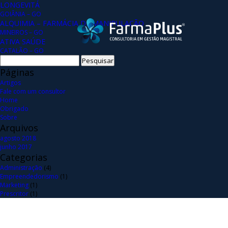
LONGEVITÁ
GOIÂNIA – GO
ALQUIMIA – FARMÁCIA DE MANIPULAÇÃO
MINEIROS – GO
ATIVA SAÚDE
CATALÃO – GO
Pesquisar
por:
Páginas
Artigos
Fale com um consultor
Home
Obrigado
Sobre
Arquivos
agosto 2018
junho 2017
Categorias
Administração
(4)
Empreendedorismo
(1)
Marketing
(1)
Prescritor
(1)